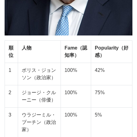
順
人物
Fame（認
Popularity（好
位
知率）
感）
1
ボリス・ジョン
100%
42%
ソン（政治家）
2
ジョージ・クル
100%
75%
ーニー（俳優）
3
ウラジーミル・
100%
5%
プーチン（政治
家）