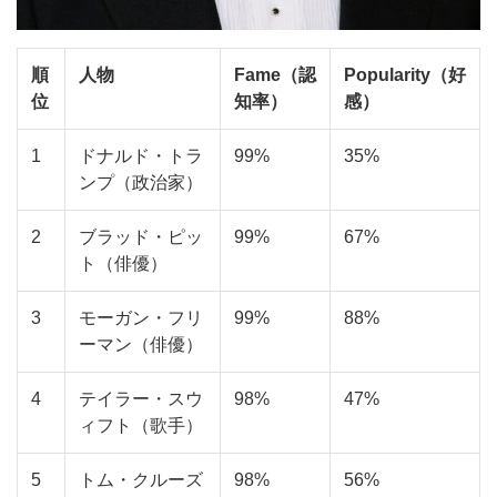
順
人物
Fame（認
Popularity（好
位
知率）
感）
1
ドナルド・トラ
99%
35%
ンプ（政治家）
2
ブラッド・ピッ
99%
67%
ト（俳優）
3
モーガン・フリ
99%
88%
ーマン（俳優）
4
テイラー・スウ
98%
47%
ィフト（歌手）
5
トム・クルーズ
98%
56%