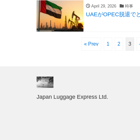
April 29, 2026
時事
UAEがOPEC脱退で
« Prev
1
2
3
Japan Luggage Express Ltd.