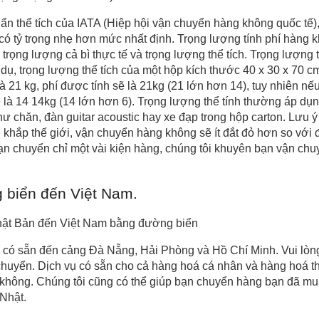
ẩn thể tích của IATA (Hiệp hội vận chuyển hàng không quốc tế),
có tỷ trọng nhẹ hơn mức nhất định. Trọng lượng tính phí hàng 
trọng lượng cả bì thực tế và trọng lượng thể tích. Trọng lượng 
 dụ, trọng lượng thể tích của một hộp kích thước 40 x 30 x 70 c
à 21 kg, phí được tính sẽ là 21kg (21 lớn hơn 14), tuy nhiên n
 sẽ là 14 14kg (14 lớn hơn 6). Trọng lượng thể tính thường áp dụ
hư chăn, đàn guitar acoustic hay xe đạp trong hộp carton. Lưu 
 khắp thế giới, vận chuyển hàng không sẽ ít đắt đỏ hơn so với
bạn chuyển chỉ một vài kiện hàng, chúng tôi khuyên bạn vận c
 biển đến Việt Nam.
hật Bản đến Việt Nam bằng đường biển
có sẵn đến cảng Đà Nẵng, Hải Phòng và Hồ Chí Minh. Vui lòng
chuyển. Dịch vụ có sẵn cho cả hàng hoá cá nhân và hàng hoá 
 không. Chúng tôi cũng có thể giúp bạn chuyển hàng bạn đã m
 Nhật.