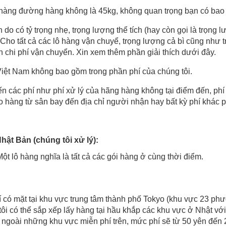
ô hàng đường hàng không là 45kg, không quan trọng bạn có bao
do có tỷ trọng nhẹ, trọng lượng thể tích (hay còn gọi là trọng l
ho tất cả các lô hàng vận chuyể, trọng lượng cả bì cũng như t
n chi phí vận chuyển. Xin xem thêm phần giải thích dưới đây.
Việt Nam không bao gồm trong phần phí của chúng tôi.
n các phí như phí xử lý của hãng hàng không tại điểm đến, phí 
ao hàng từ sân bay đến địa chỉ người nhận hay bất kỳ phí khác p
hật Bản (chúng tôi xử lý):
Một lô hàng nghĩa là tất cả các gói hàng ở cùng thời điểm.
í có mặt tại khu vực trung tâm thành phố Tokyo (khu vực 23 ph
tôi có thể sắp xếp lấy hàng tại hầu khắp các khu vực ở Nhật vớ
n ngoài những khu vực miễn phí trên, mức phí sẽ từ 50 yên đến