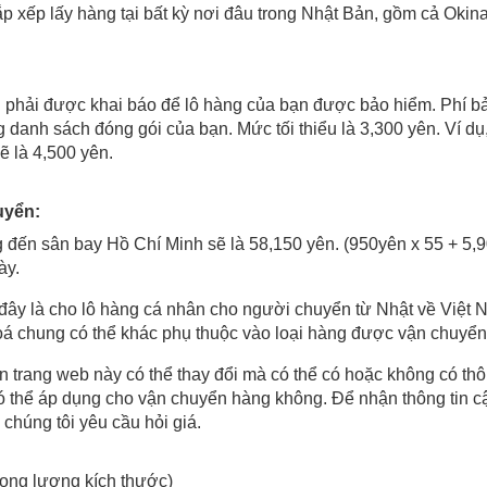
ắp xếp lấy hàng tại bất kỳ nơi đâu trong Nhật Bản, gồm cả Oki
ng phải được khai báo để lô hàng của bạn được bảo hiểm. Phí b
ng danh sách đóng gói của bạn. Mức tối thiểu là 3,300 yên. Ví dụ
ẽ là 4,500 yên.
uyển:
g đến sân bay Hồ Chí Minh sẽ là 58,150 yên. (950yên x 55 + 5,
ày.
 đây là cho lô hàng cá nhân cho người chuyển từ Nhật về Việt N
á chung có thể khác phụ thuộc vào loại hàng được vận chuyển
rên trang web này có thể thay đổi mà có thể có hoặc không có th
có thể áp dụng cho vận chuyển hàng không. Để nhận thông tin cậ
 chúng tôi yêu cầu hỏi giá.
trọng lượng kích thước)